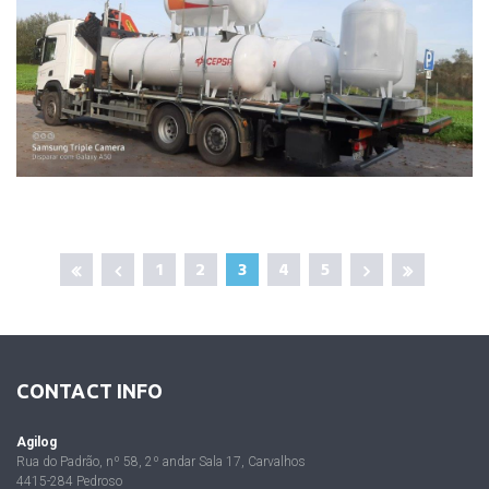
1
2
3
4
5
CONTACT INFO
Agilog
Rua do Padrão, nº 58, 2º andar Sala 17, Carvalhos
4415-284 Pedroso